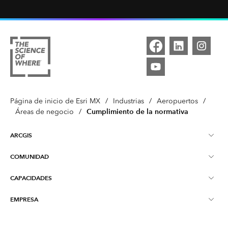
Página de inicio de Esri MX
/
Industrias
/
Aeropuertos
/
Cumplimiento de la normativa
Áreas de negocio
/
ARCGIS
COMUNIDAD
Descripción general de ArcGIS
CAPACIDADES
Blog
Mapeo
EMPRESA
¿Qué son los SIG?
Educación
ArcGIS Pro
Acerca de Esri MX
Inteligencia de ubicación