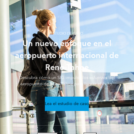
ESTUDIO DE CASO
Un nuevo enfoque en el
aeropuerto internacional de
Reno-Tahoe
Descubra cómo un SIG impulsó los esfuerzos del
aeropuerto de Reno-Tahoe para lograr el éxito.
Lea el estudio de caso