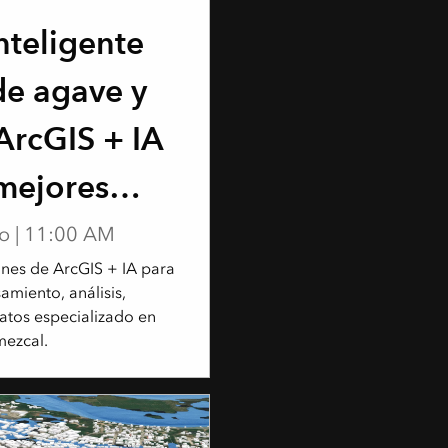
nteligente
e agave y
ArcGIS + IA
mejores
o | 11:00 AM
nes de ArcGIS + IA para
amiento, análisis,
atos especializado en
mezcal.