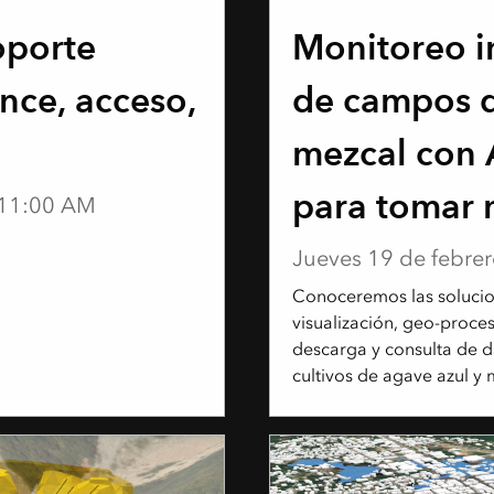
WEBINAR
oporte
Monitoreo i
ance, acceso,
de campos d
mezcal con 
para tomar 
| 11:00 AM
decisiones
Jueves 19 de febrer
Conoceremos las solucio
visualización, geo-proces
descarga y consulta de d
cultivos de agave azul y 