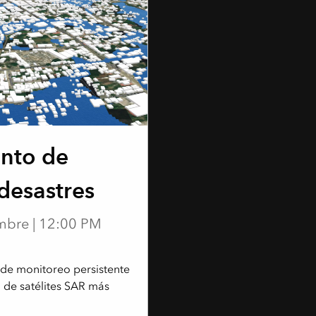
ento de
desastres
mbre | 12:00 PM
de monitoreo persistente
n de satélites SAR más