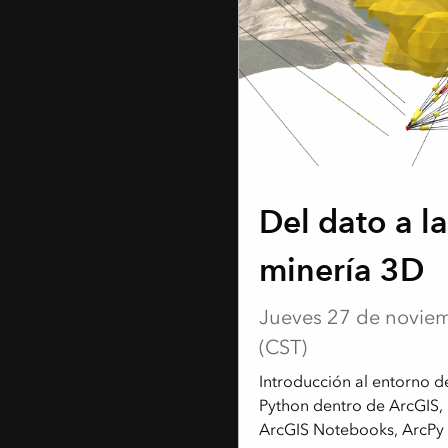
WEBINAR
Del dato a la
minería 3D
Jueves 27 de novie
(CST)
Introducción al entorno 
Python dentro de ArcGIS, 
ArcGIS Notebooks, ArcPy y