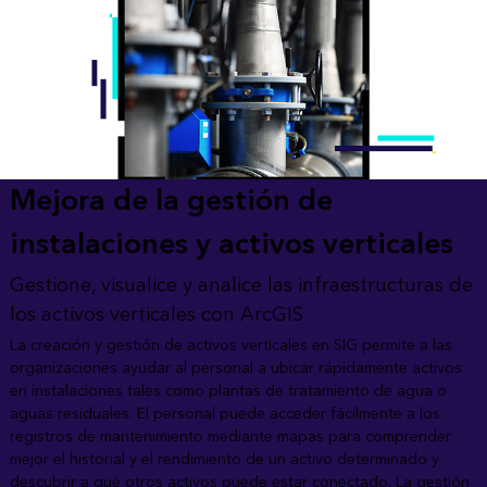
Mejora de la gestión de
instalaciones y activos verticales
Gestione, visualice y analice las infraestructuras de
los activos verticales con ArcGIS
La creación y gestión de activos verticales en SIG permite a las
organizaciones ayudar al personal a ubicar rápidamente activos
en instalaciones tales como plantas de tratamiento de agua o
aguas residuales. El personal puede acceder fácilmente a los
registros de mantenimiento mediante mapas para comprender
mejor el historial y el rendimiento de un activo determinado y
descubrir a qué otros activos puede estar conectado. La gestión