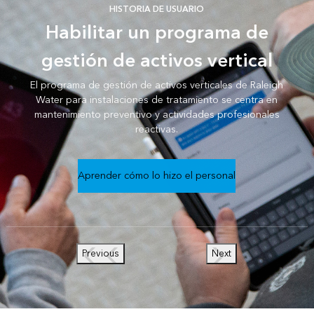
HISTORIA DE USUARIO
Habilitar un programa de
gestión de activos vertical
El programa de gestión de activos verticales de Raleigh
Water para instalaciones de tratamiento se centra en
mantenimiento preventivo y actividades profesionales
reactivas.
Aprender cómo lo hizo el personal
Previous
Next