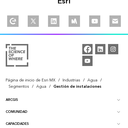
Esri
Explore our Esri Community
Follow us on Twitter
Join us on Linkedin
Join is on Meetup
Watch our videos
Email u
/
/
/
Página de inicio de Esri MX
Industrias
Agua
/
/
Segmentos
Agua
Gestión de instalaciones
ARCGIS
COMUNIDAD
Descripción general de ArcGIS
CAPACIDADES
Blog
Mapeo