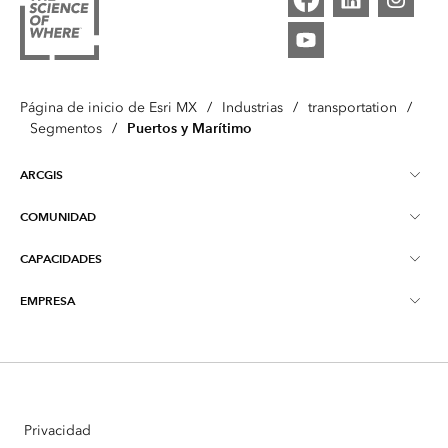
Página de inicio de Esri MX
/
Industrias
/
transportation
/
Puertos y Marítimo
Segmentos
/
ARCGIS
COMUNIDAD
Descripción general de ArcGIS
CAPACIDADES
Blog
Mapeo
EMPRESA
¿Qué son los SIG?
Educación
ArcGIS Pro
Acerca de Esri MX
Inteligencia de ubicación
Young Scholars Award
ArcGIS Enterprise
Ponte en contacto con nosotros
Inteligencia Artificial
Eventos
ArcGIS Online
Privacidad
Partners