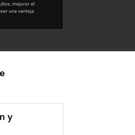
ltos, mejorar el
ear una ventaja
e
n y