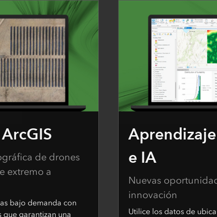
r ArcGIS
Aprendizaje
e IA
ográfica de drones
e extremo a
Nuevas oportunidade
innovación
sas bajo demanda con
Utilice los datos de ubi
s que garantizan una