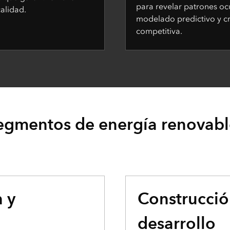
para revelar patrones ocu
alidad.
modelado predictivo y cr
competitiva.
egmentos de energía renovabl
n y
Construcció
desarrollo