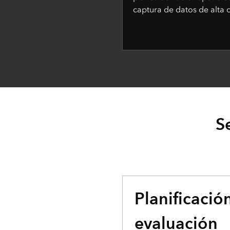
captura de datos de alta c
S
Planificació
evaluación