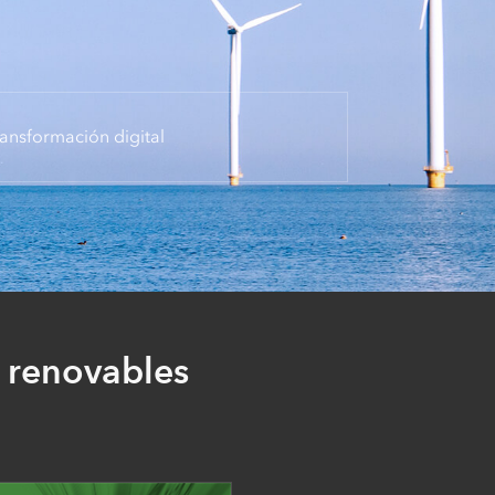
transformación digital
s renovables