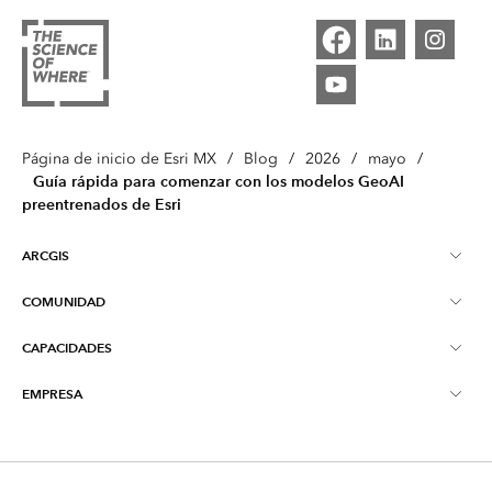
Página de inicio de Esri MX
/
Blog
/
2026
/
mayo
/
Guía rápida para comenzar con los modelos GeoAI
preentrenados de Esri
ARCGIS
COMUNIDAD
Descripción general de ArcGIS
CAPACIDADES
Blog
Mapeo
EMPRESA
¿Qué son los SIG?
Educación
ArcGIS Pro
Acerca de Esri MX
Inteligencia de ubicación
Young Scholars Award
ArcGIS Enterprise