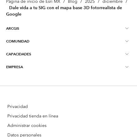
Página de inicio de Esri MX
/
Blog
/
2025
/
diciembre
/
Dale vida a tu SIG con el mapa base 3D fotorrealista de
Google
ARCGIS
COMUNIDAD
Descripción general de ArcGIS
CAPACIDADES
Blog
Mapeo
EMPRESA
¿Qué son los SIG?
Educación
ArcGIS Pro
Acerca de Esri MX
Inteligencia de ubicación
Young Scholars Award
ArcGIS Enterprise
Ponte en contacto con nosotros
Inteligencia Artificial
Eventos
ArcGIS Online
Privacidad
Partners
ArcGIS Location Platform
Privacidad tienda en línea
Administrar cookies
Datos personales