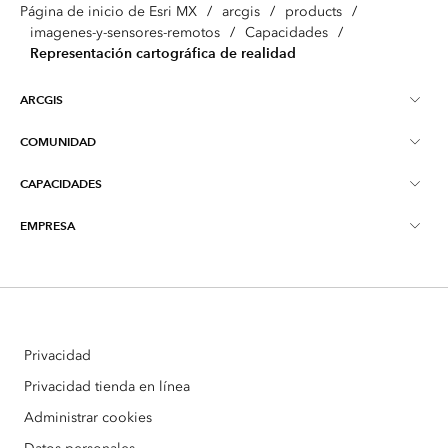
Página de inicio de Esri MX
/
arcgis
/
products
/
imagenes-y-sensores-remotos
/
Capacidades
/
Representación cartográfica de realidad
ARCGIS
COMUNIDAD
Descripción general de ArcGIS
CAPACIDADES
Blog
Mapeo
EMPRESA
¿Qué son los SIG?
Educación
ArcGIS Pro
Acerca de Esri MX
Inteligencia de ubicación
Young Scholars Award
ArcGIS Enterprise
Ponte en contacto con nosotros
Inteligencia Artificial
Eventos
ArcGIS Online
Privacidad
Partners
ArcGIS Location Platform
Privacidad tienda en línea
Administrar cookies