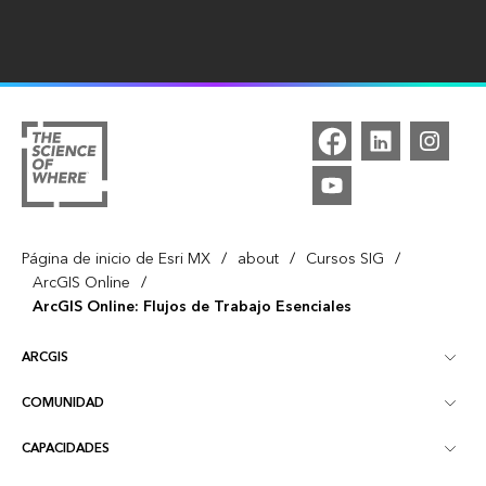
/
/
/
Página de inicio de Esri MX
about
Cursos SIG
/
ArcGIS Online
ArcGIS Online: Flujos de Trabajo Esenciales
ARCGIS
COMUNIDAD
Descripción general de ArcGIS
CAPACIDADES
Blog
Mapeo